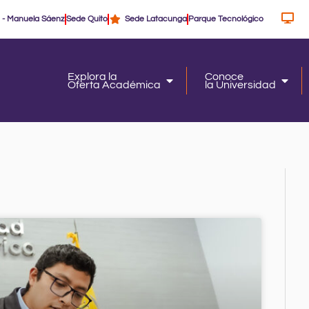
 - Manuela Sáenz
Sede Quito
Sede Latacunga
Parque Tecnológico
Explora la
Conoce
Oferta Académica
la Universidad
Oferta Académica
la Un
age
Page
Page