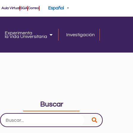
Español
Aula Virtual
SGA
Correo
▼
Experimenta
Investigación
la Vida Universitaria
iversidad
la Vida Universitaria
Buscar
Search
...