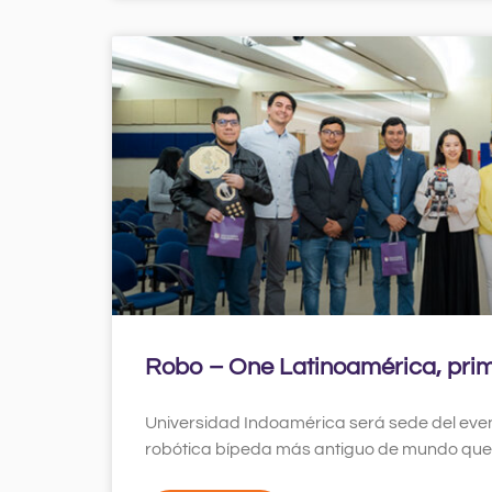
Robo – One Latinoamérica, prim
Universidad Indoamérica será sede del ev
robótica bípeda más antiguo de mundo que s