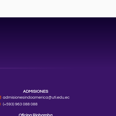
ADMISIONES
admisionesindoamerica@uti.edu.ec
(+593) 963 088 088
Oficina Riobamba