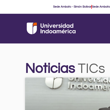
Ir
Sede Ambato - Simón Bolivar
Sede Ambato
al
contenido
Noticias
TICs
P