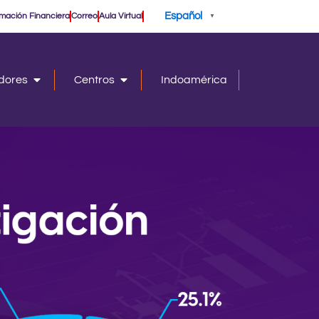
Español
rmación Financiera
Correo
Aula Virtual
▼
adores
Centros
Indoamérica
Open Investigadores
Open Centros