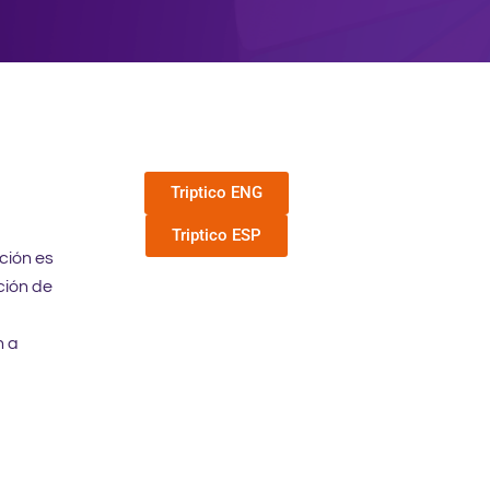
Triptico ENG
Triptico ESP
ción es
ción de
n a