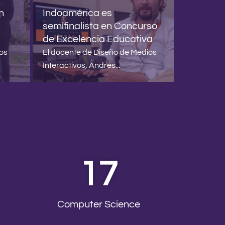
n
Indoamérica es
semifinalista en Concurso
de Excelencia Educativa
El Jamb
los
El docente de Diseño de Medios
amena
Interactivos, Andrés...
17
Computer Science