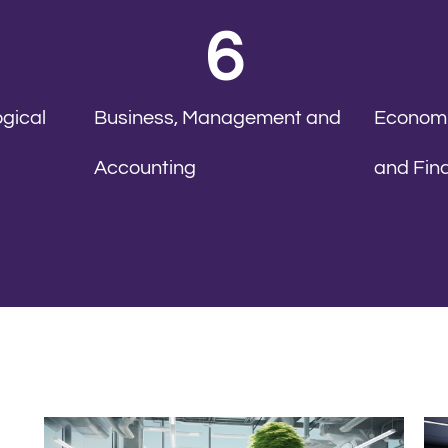
6
ogical
Business, Management and
Economi
Accounting
and Fin