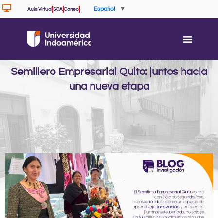
Ir
Español
▼
Aula Virtual
SGA
Correo
al
contenido
Semillero Empresarial Quito: juntos hacia
una nueva etapa