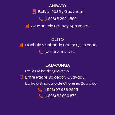
a
b
o
e
i
u
AMBATO
g
o
k
d
t
b
r
o
i
t
e
Bolívar 2035 y Guayaquil
a
k
n
e
(+593) 3 299 4560
m
r
Av. Manuela Sáenz y Agramonte
QUITO
Machala y Sabanilla Sector Quito norte
(+593) 2 382 6970
LATACUNGA
Calle Belisario Quevedo
Entre Padre Salcedo y Guayaquil
Edificio Sindicato de Choferes 2do piso
(+593) 97 933 2595
(+593) 32 660 679