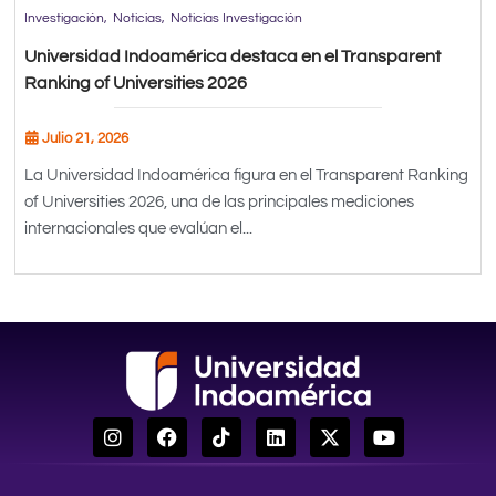
Investigación
Noticias
Noticias Investigación
Universidad Indoamérica destaca en el Transparent
Ranking of Universities 2026
Julio 21, 2026
La Universidad Indoamérica figura en el Transparent Ranking
of Universities 2026, una de las principales mediciones
internacionales que evalúan el...
I
F
T
L
X
Y
n
a
i
i
-
o
s
c
k
n
t
u
t
e
t
k
w
t