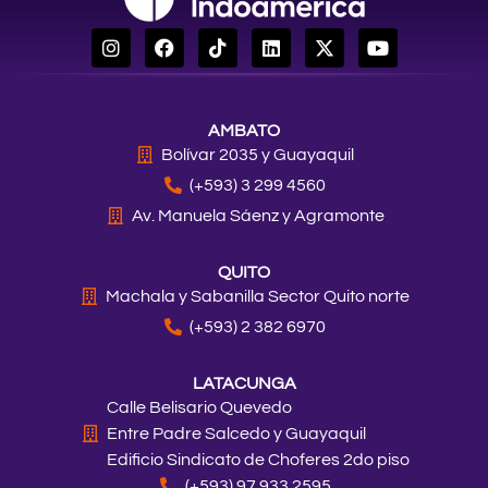
I
F
T
L
X
Y
n
a
i
i
-
o
s
c
k
n
t
u
t
e
t
k
w
t
a
b
o
e
i
u
AMBATO
g
o
k
d
t
b
r
o
i
t
e
Bolívar 2035 y Guayaquil
a
k
n
e
(+593) 3 299 4560
m
r
Av. Manuela Sáenz y Agramonte
QUITO
Machala y Sabanilla Sector Quito norte
(+593) 2 382 6970
LATACUNGA
Calle Belisario Quevedo
Entre Padre Salcedo y Guayaquil
Edificio Sindicato de Choferes 2do piso
(+593) 97 933 2595