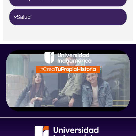
Salud
#Crea
TuPropiaHistoria