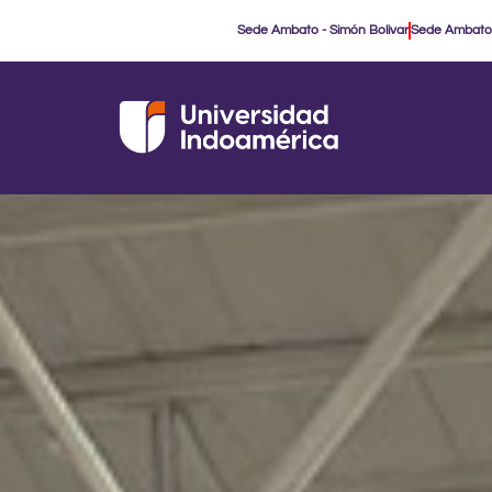
Ir
Sede Ambato - Simón Bolivar
Sede Ambato
al
contenido