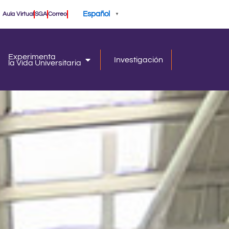
Español
Aula Virtual
SGA
Correo
▼
Experimenta
Investigación
la Vida Universitaria
iversidad
la Vida Universitaria