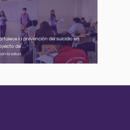
rtalece la prevención del suicidio en
oyecto de …
Webinar I
Ancestrale
n la salud...