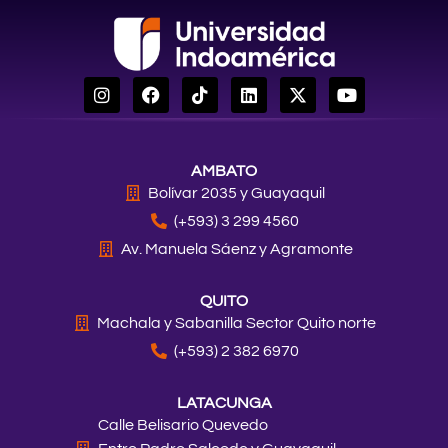
I
F
T
L
X
Y
n
a
i
i
-
o
s
c
k
n
t
u
t
e
t
k
w
t
a
b
o
e
i
u
AMBATO
g
o
k
d
t
b
r
o
i
t
e
Bolívar 2035 y Guayaquil
a
k
n
e
(+593) 3 299 4560
m
r
Av. Manuela Sáenz y Agramonte
QUITO
Machala y Sabanilla Sector Quito norte
(+593) 2 382 6970
LATACUNGA
Calle Belisario Quevedo