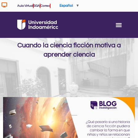
Ir
Español
▼
Aula Virtual
SGA
Correo
al
contenido
Cuando la ciencia ficción motiva a
aprender ciencia