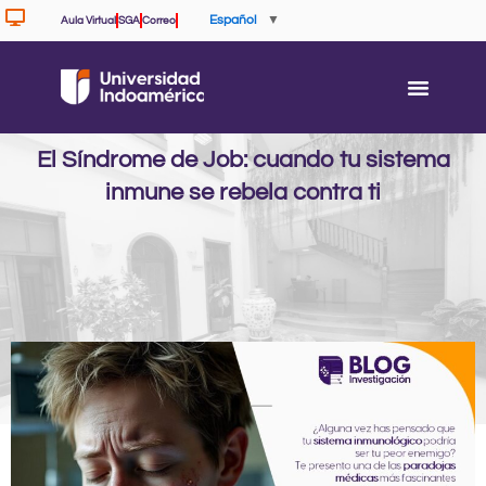
Ir
Español
▼
Aula Virtual
SGA
Correo
al
contenido
El Síndrome de Job: cuando tu sistema
inmune se rebela contra ti