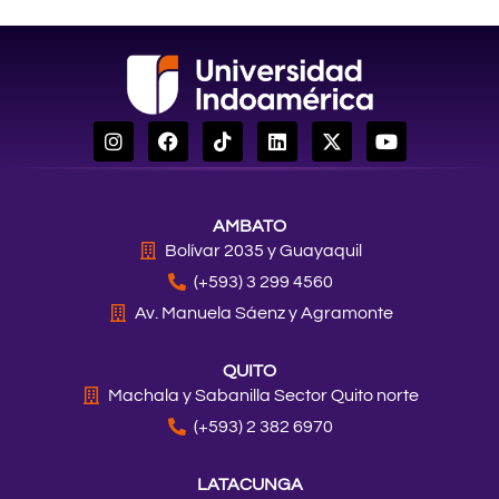
I
F
T
L
X
Y
n
a
i
i
-
o
s
c
k
n
t
u
t
e
t
k
w
t
a
b
o
e
i
u
AMBATO
g
o
k
d
t
b
r
o
i
t
e
Bolívar 2035 y Guayaquil
a
k
n
e
(+593) 3 299 4560
m
r
Av. Manuela Sáenz y Agramonte
QUITO
Machala y Sabanilla Sector Quito norte
(+593) 2 382 6970
LATACUNGA