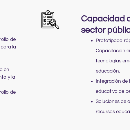
Capacidad d
sector públi
rollo de
Prototipado ráp
 para la
Capacitación en
tecnologías eme
ía en
educación.
to y la
Integración de 
educativa de p
rollo de
Soluciones de a
recursos educa