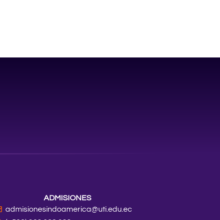
ADMISIONES
admisionesindoamerica@uti.edu.ec