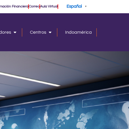
Español
rmación Financiera
Correo
Aula Virtual
▼
adores
Centros
Indoamérica
Open Investigadores
Open Centros