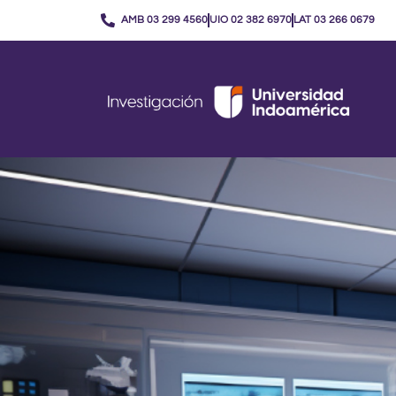
Ir
AMB 03 299 4560
UIO 02 382 6970
LAT 03 266 0679
al
contenido