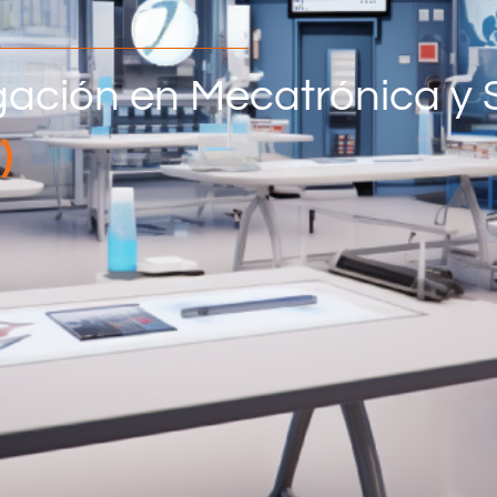
igación en Mecatrónica y
)