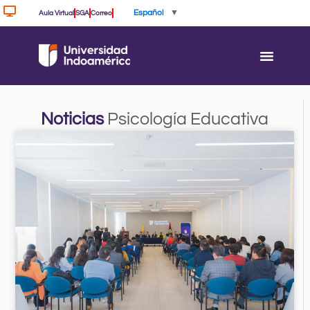
Ir
Español
▼
Aula Virtual
SGA
Correo
al
contenido
Noticias
Psicología Educativa