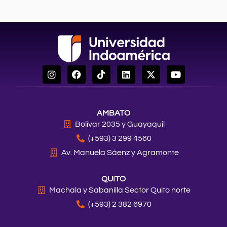
I
F
T
L
X
Y
n
a
i
i
-
o
s
c
k
n
t
u
t
e
t
k
w
t
a
b
o
e
i
u
AMBATO
g
o
k
d
t
b
r
o
i
t
e
Bolívar 2035 y Guayaquil
a
k
n
e
(+593) 3 299 4560
m
r
Av. Manuela Sáenz y Agramonte
QUITO
Machala y Sabanilla Sector Quito norte
(+593) 2 382 6970