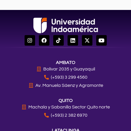
I
F
T
L
X
Y
n
a
i
i
-
o
s
c
k
n
t
u
t
e
t
k
w
t
a
b
o
e
i
u
AMBATO
g
o
k
d
t
b
r
o
i
t
e
Bolívar 2035 y Guayaquil
a
k
n
e
(+593) 3 299 4560
m
r
Av. Manuela Sáenz y Agramonte
QUITO
Machala y Sabanilla Sector Quito norte
(+593) 2 382 6970
LATACUNGA