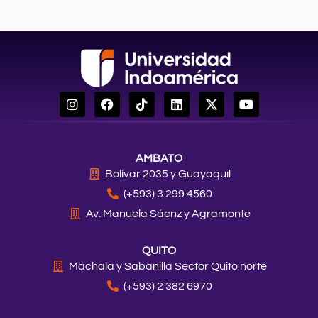
I
F
T
L
X
Y
n
a
i
i
-
o
s
c
k
n
t
u
t
e
t
k
w
t
a
b
o
e
i
u
AMBATO
g
o
k
d
t
b
r
o
i
t
e
Bolívar 2035 y Guayaquil
a
k
n
e
(+593) 3 299 4560
m
r
Av. Manuela Sáenz y Agramonte
QUITO
Machala y Sabanilla Sector Quito norte
(+593) 2 382 6970