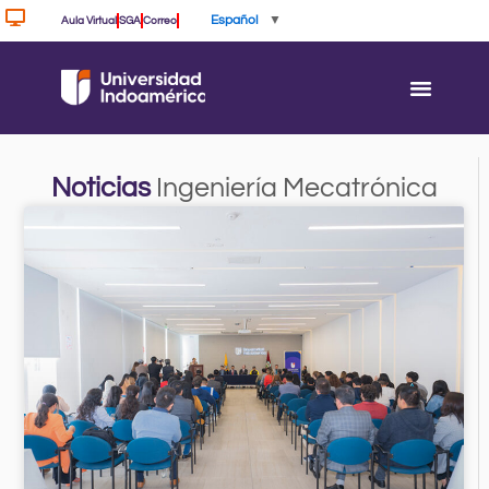
Ir
Español
▼
Aula Virtual
SGA
Correo
al
contenido
Noticias
Ingeniería Mecatrónica