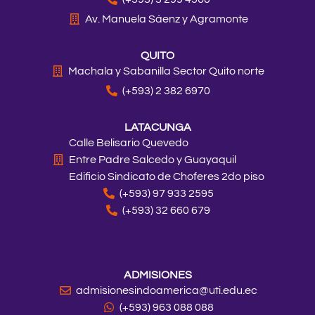
m
r
Av. Manuela Sáenz y Agramonte
QUITO
Machala y Sabanilla Sector Quito norte
(+593) 2 382 6970
LATACUNGA
Calle Belisario Quevedo
Entre Padre Salcedo y Guayaquil
Edificio Sindicato de Choferes 2do piso
(+593) 97 933 2595
(+593) 32 660 679
ADMISIONES
admisionesindoamerica@uti.edu.ec
(+593) 963 088 088