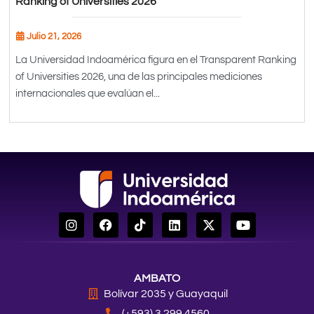
Ranking of Universities 2026
Julio 21, 2026
La Universidad Indoamérica figura en el Transparent Ranking
of Universities 2026, una de las principales mediciones
internacionales que evalúan el...
I
F
T
L
X
Y
n
a
i
i
-
o
s
c
k
n
t
u
t
e
t
k
w
t
a
b
o
e
i
u
AMBATO
g
o
k
d
t
b
r
o
i
t
e
Bolívar 2035 y Guayaquil
a
k
n
e
(+593) 3 299 4560