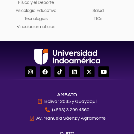
Física y el Deporte
Psicología Educativa
Salud
Tecnologías
TICs
Vinculacion noticias
I
F
T
L
X
Y
n
a
i
i
-
o
s
c
k
n
t
u
t
e
t
k
w
t
a
b
o
e
i
u
AMBATO
g
o
k
d
t
b
r
o
i
t
e
Bolívar 2035 y Guayaquil
a
k
n
e
(+593) 3 299 4560
m
r
Av. Manuela Sáenz y Agramonte
QUITO