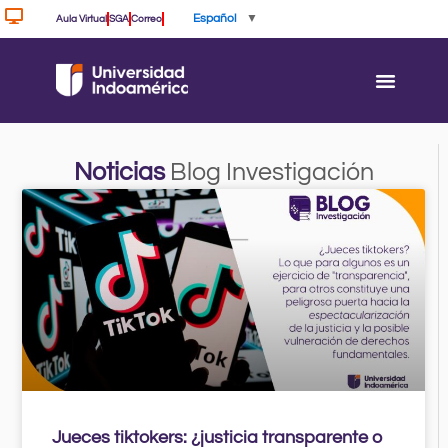
Ir
Español
▼
Aula Virtual
SGA
Correo
al
contenido
Noticias
Blog Investigación
Page
Page
Page
Page
Page
Jueces tiktokers: ¿justicia transparente o