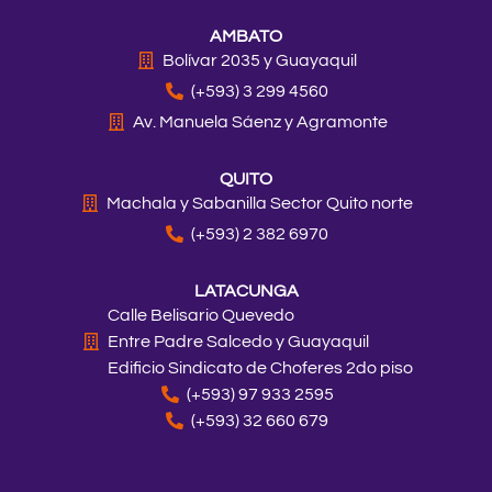
a
b
o
e
i
u
AMBATO
g
o
k
d
t
b
r
o
i
t
e
Bolívar 2035 y Guayaquil
a
k
n
e
(+593) 3 299 4560
m
r
Av. Manuela Sáenz y Agramonte
QUITO
Machala y Sabanilla Sector Quito norte
(+593) 2 382 6970
LATACUNGA
Calle Belisario Quevedo
Entre Padre Salcedo y Guayaquil
Edificio Sindicato de Choferes 2do piso
(+593) 97 933 2595
(+593) 32 660 679