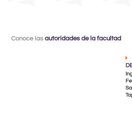
Conoce las
autoridades de la facultad
D
Ing
Fe
Sa
Ta
Fe
Sa
es
In
Me