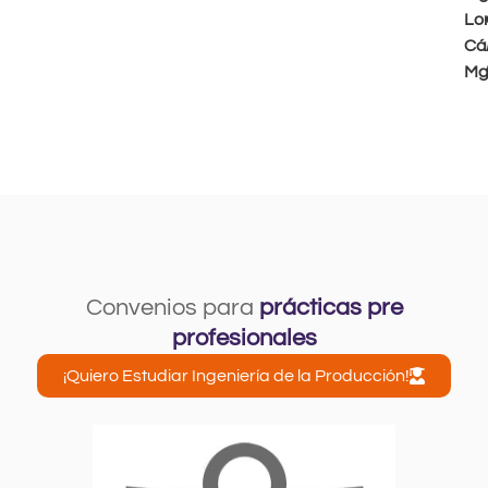
Lo
Cá
Mg
Convenios para
prácticas pre
profesionales
¡Quiero Estudiar Ingeniería de la Producción!