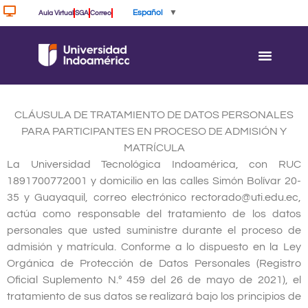
Ir
Español
▼
Aula Virtual
SGA
Correo
al
contenido
CLÁUSULA DE TRATAMIENTO DE DATOS PERSONALES
PARA PARTICIPANTES EN PROCESO DE ADMISIÓN Y
MATRÍCULA
La Universidad Tecnológica Indoamérica, con RUC
1891700772001 y domicilio en las calles Simón Bolívar 20-
35 y Guayaquil, correo electrónico rectorado@uti.edu.ec,
actúa como responsable del tratamiento de los datos
personales que usted suministre durante el proceso de
admisión y matrícula. Conforme a lo dispuesto en la Ley
Orgánica de Protección de Datos Personales (Registro
Oficial Suplemento N.º 459 del 26 de mayo de 2021), el
tratamiento de sus datos se realizará bajo los principios de