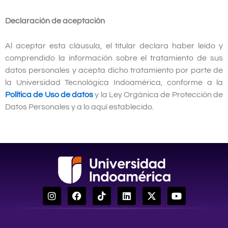
Declaración de aceptación
Al aceptar esta cláusula, el titular declara haber leído y
comprendido la información sobre el tratamiento de sus
datos personales y acepta dicho tratamiento por parte de
la Universidad Tecnológica Indoamérica, conforme a la
Política de Uso de datos
y la Ley Orgánica de Protección de
Datos Personales y a lo aquí establecido.
I
F
T
L
X
Y
n
a
i
i
-
o
s
c
k
n
t
u
t
e
t
k
w
t
a
b
o
e
i
u