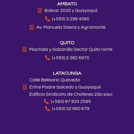
AMBATO
g
o
k
d
t
b
r
o
i
t
e
Bolívar 2035 y Guayaquil
a
k
n
e
(+593) 3 299 4560
m
r
Av. Manuela Sáenz y Agramonte
QUITO
Machala y Sabanilla Sector Quito norte
(+593) 2 382 6970
LATACUNGA
Calle Belisario Quevedo
Entre Padre Salcedo y Guayaquil
Edificio Sindicato de Choferes 2do piso
(+593) 97 933 2595
(+593) 32 660 679