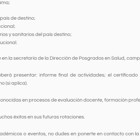
rama;
país de destino;
cional;
ios y sanitarios del país destino;
ucional.
n la secretaría de la Dirección de Posgrados en Salud, campu
deberá presentar: informe final de actividades; el certificado
o (si aplica).
conocidas en procesos de evaluación docente, formación profe
chos éxitos en sus futuras rotaciones.
émicos o eventos, no dudes en ponerte en contacto con la of