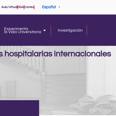
Español
Aula Virtual
SGA
Correo
▼
Experimenta
Investigación
la Vida Universitaria
iversidad
la Vida Universitaria
 hospitalarias internacionales