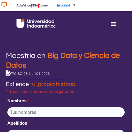
Ir
Español
▼
Aula Virtual
SGA
Correo
al
contenido
Maestría en
Big Data y Ciencia de
Datos
PC-SO-05-No.104-2023
Extiende
tu propia historia
* Todos los campos son obligatorios
Nombres
*
Apellidos
*