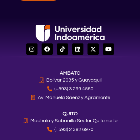
I
F
T
L
X
Y
n
a
i
i
-
o
s
c
k
n
t
u
t
e
t
k
w
t
a
b
o
e
i
u
AMBATO
g
o
k
d
t
b
r
o
i
t
e
Bolívar 2035 y Guayaquil
a
k
n
e
(+593) 3 299 4560
m
r
Av. Manuela Sáenz y Agramonte
QUITO
Machala y Sabanilla Sector Quito norte
(+593) 2 382 6970