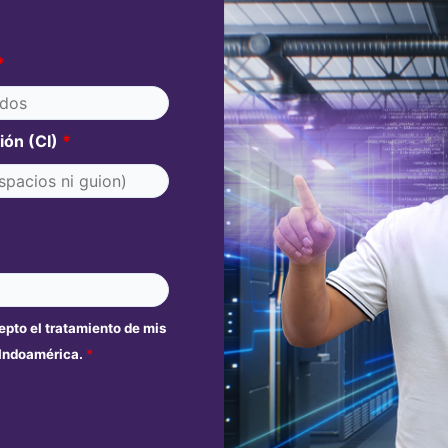
*
ción (CI)
*
cepto el tratamiento de mis
 Indoamérica.
*