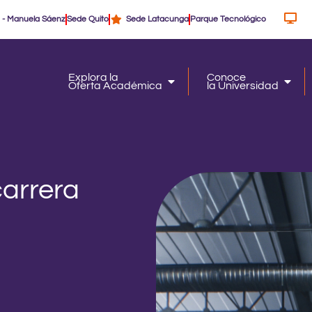
 - Manuela Sáenz
Sede Quito
Sede Latacunga
Parque Tecnológico
Explora la
Conoce
Oferta Académica
la Universidad
Oferta Académica
la Un
arrera