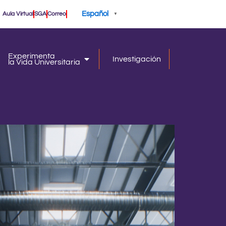
Español
Aula Virtual
SGA
Correo
▼
Experimenta
Investigación
la Vida Universitaria
iversidad
la Vida Universitaria