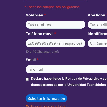
* Todos los campos son obligatorios
Nombres
*
Apellidos
Teléfono móvil
*
Identifica
10 of 10 Character(s) left
Email
*
Declaro haber leído la Política de Privacidad y a
datos personales por la Universidad Tecnológica
*Política de uso de datos