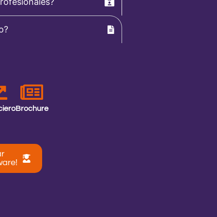
rofesionales?
so?
ciero
Brochure
ar
ware!