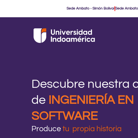
Ir
Sede Ambato - Simón Bolivar
Sede Ambato
al
contenido
Descubre nuestra c
de
INGENIERÍA EN
SOFTWARE
Produce
tu propia historia