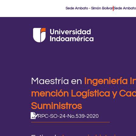
Ir
Sede Ambato - Simón Bolivar
Sede Ambato
al
contenido
Maestría en
Ingeniería I
mención Logística y Ca
Suministros
RPC-SO-24-No.539-2020