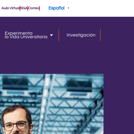
Español
Aula Virtual
SGA
Correo
▼
Experimenta
Investigación
la Vida Universitaria
iversidad
la Vida Universitaria