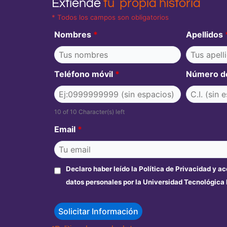
Extiende
tu propia historia
* Todos los campos son obligatorios
Nombres
*
Apellidos
Teléfono móvil
*
Número d
10 of 10 Character(s) left
Email
*
Declaro haber leído la Política de Privacidad y a
datos personales por la Universidad Tecnológica