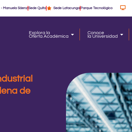
 - Manuela Sáenz
Sede Quito
Sede Latacunga
Parque Tecnológico
Explora la
Conoce
Oferta Académica
la Universidad
Oferta Académica
la Un
ndustrial
dena de