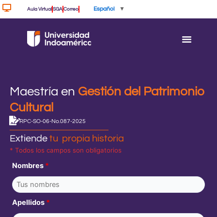
Ir
Español
▼
Aula Virtual
SGA
Correo
al
contenido
Maestría en
Gestión del Patrimonio
Cultural
RPC-SO-06-No.087-2025
Extiende
tu propia historia
* Todos los campos son obligatorios
Nombres
*
Apellidos
*