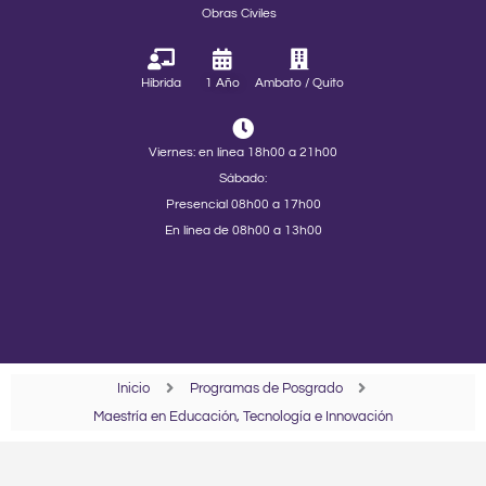
Obras Civiles
Híbrida
1 Año
Ambato / Quito
Viernes: en línea 18h00 a 21h00
Sábado:
Presencial 08h00 a 17h00
En línea de 08h00 a 13h00
Inicio
Programas de Posgrado
Maestría en Educación, Tecnología e Innovación