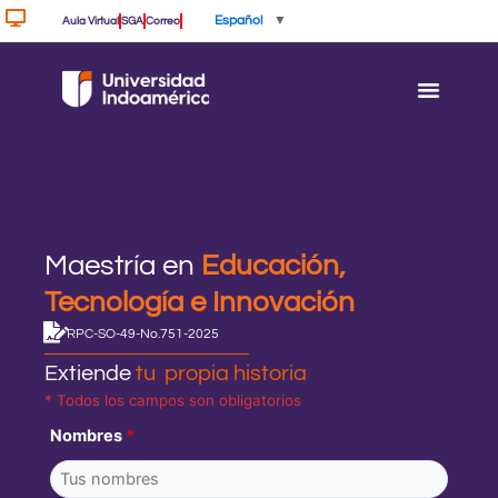
Ir
Español
▼
Aula Virtual
SGA
Correo
al
contenido
Maestría en
Educación,
Tecnología e Innovación
RPC-SO-49-No.751-2025
Extiende
tu propia historia
* Todos los campos son obligatorios
Nombres
*