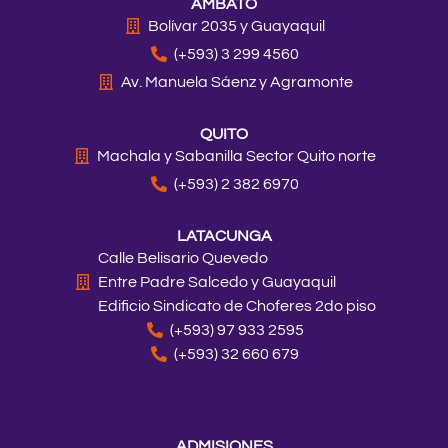
AMBATO
g
o
k
d
t
b
r
o
i
t
e
Bolívar 2035 y Guayaquil
a
k
n
e
(+593) 3 299 4560
m
r
Av. Manuela Sáenz y Agramonte
QUITO
Machala y Sabanilla Sector Quito norte
(+593) 2 382 6970
LATACUNGA
Calle Belisario Quevedo
Entre Padre Salcedo y Guayaquil
Edificio Sindicato de Choferes 2do piso
(+593) 97 933 2595
(+593) 32 660 679
ADMISIONES