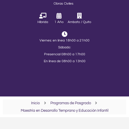
Obras Civiles
Híbrida
1 Año
Ambato / Quito
Viernes: en línea 18h00 a 21h00
Sábado:
Presencial 08h00 a 17h00
En línea de 08h00 a 13h00
Inicio
Programas de Posgrado
Maestría en Desarrollo Temprano y Educación Infantil