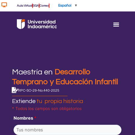
Ir
Español
▼
Aula Virtual
SGA
Correo
al
contenido
Maestría en
Desarrollo
Temprano y Educación Infantil
RPC-SO-29-No.440-2025
Extiende
tu propia historia
* Todos los campos son obligatorios
Nombres
*