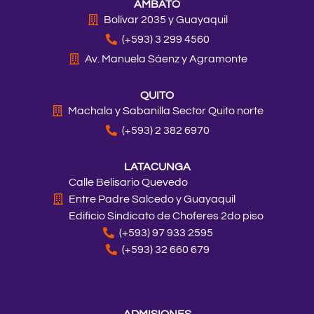
AMBATO
g
o
k
d
t
b
r
o
i
t
e
Bolívar 2035 y Guayaquil
a
k
n
e
(+593) 3 299 4560
m
r
Av. Manuela Sáenz y Agramonte
QUITO
Machala y Sabanilla Sector Quito norte
(+593) 2 382 6970
LATACUNGA
Calle Belisario Quevedo
Entre Padre Salcedo y Guayaquil
Edificio Sindicato de Choferes 2do piso
(+593) 97 933 2595
(+593) 32 660 679
ADMISIONES