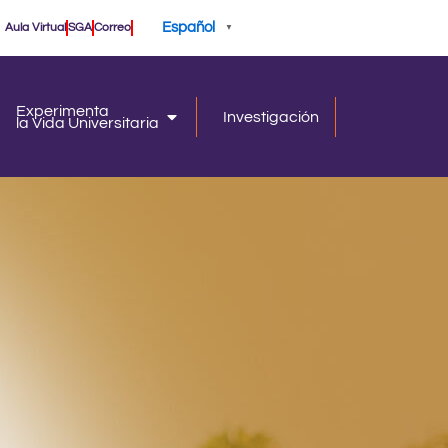
Español
Aula Virtual
SGA
Correo
▼
Experimenta
Investigación
la Vida Universitaria
iversidad
la Vida Universitaria