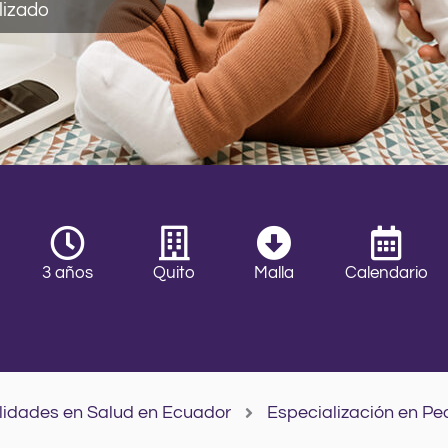
lizado
3 años
Quito
Malla
Calendario
lidades en Salud en Ecuador
Especialización en Pe