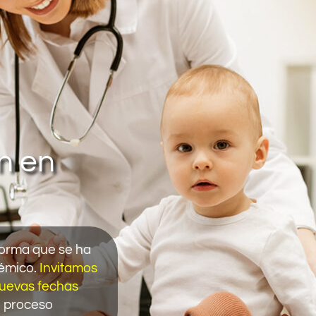
n en
forma que se ha
démico.
Invitamos
 nuevas fechas
u proceso