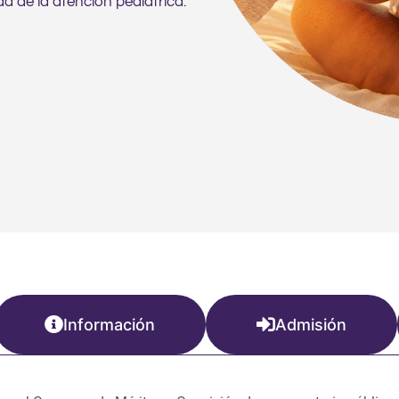
d de la atención pediátrica.
Información
Admisión