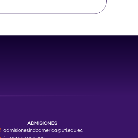
ADMISIONES
admisionesindoamerica@uti.edu.ec