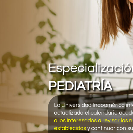
Especializació
PEDIATRÍA
La Universidad Indoamérica in
actualizado el calendario aca
a los interesados a revisar las
establecidas
y continuar con s