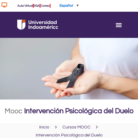
Ir
Español
▼
Aula Virtual
SGA
Correo
al
contenido
Mooc
Intervención Psicológica del Duelo
Inicio
Cursos MOOC
Intervención Psicológica del Duelo