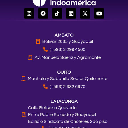
I
F
T
L
X
Y
n
a
i
i
-
o
s
c
k
n
t
u
t
e
t
k
w
t
a
b
o
e
i
u
AMBATO
g
o
k
d
t
b
r
o
i
t
e
Bolívar 2035 y Guayaquil
a
k
n
e
(+593) 3 299 4560
m
r
Av. Manuela Sáenz y Agramonte
QUITO
Machala y Sabanilla Sector Quito norte
(+593) 2 382 6970
LATACUNGA
Calle Belisario Quevedo
Entre Padre Salcedo y Guayaquil
Edificio Sindicato de Choferes 2do piso