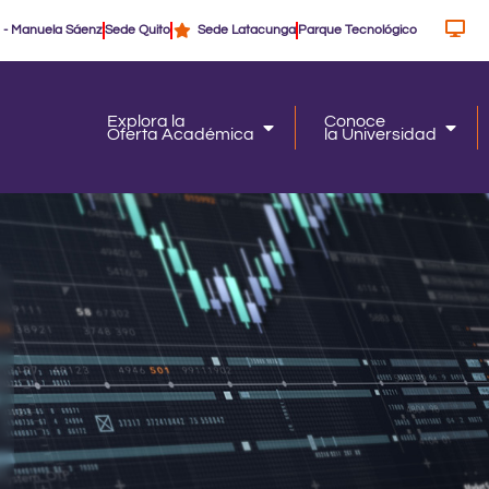
 - Manuela Sáenz
Sede Quito
Sede Latacunga
Parque Tecnológico
Explora la
Conoce
Oferta Académica
la Universidad
Oferta Académica
la Un