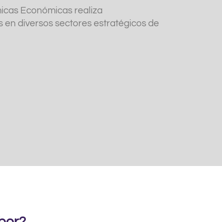
micas Económicas realiza
s en diversos sectores estratégicos de
bor?