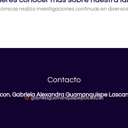
micas realiza investigaciones continuas en diversos 
Contacto
con. Gabriela Alexandra Guamanquispe Lasca
gabrielaguamanquispe@uti.edu.ec