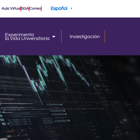
Español
Aula Virtual
SGA
Correo
▼
Experimenta
Investigación
la Vida Universitaria
iversidad
la Vida Universitaria