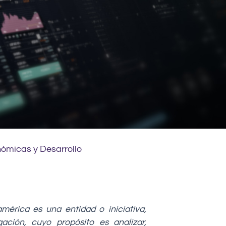
ómicas y Desarrollo
érica es una entidad o iniciativa,
ación, cuyo propósito es analizar,