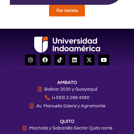
Ver revista
I
F
T
L
X
Y
n
a
i
i
-
o
s
c
k
n
t
u
t
e
t
k
w
t
a
b
o
e
i
u
AMBATO
g
o
k
d
t
b
r
o
i
t
e
Bolívar 2035 y Guayaquil
a
k
n
e
(+593) 3 299 4560
m
r
Av. Manuela Sáenz y Agramonte
QUITO
Machala y Sabanilla Sector Quito norte