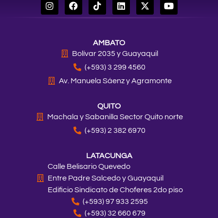
I
F
T
L
X
Y
n
a
i
i
-
o
s
c
k
n
t
u
t
e
t
k
w
t
a
b
o
e
i
u
AMBATO
g
o
k
d
t
b
r
o
i
t
e
Bolívar 2035 y Guayaquil
a
k
n
e
(+593) 3 299 4560
m
r
Av. Manuela Sáenz y Agramonte
QUITO
Machala y Sabanilla Sector Quito norte
(+593) 2 382 6970
LATACUNGA
Calle Belisario Quevedo
Entre Padre Salcedo y Guayaquil
Edificio Sindicato de Choferes 2do piso
(+593) 97 933 2595
(+593) 32 660 679