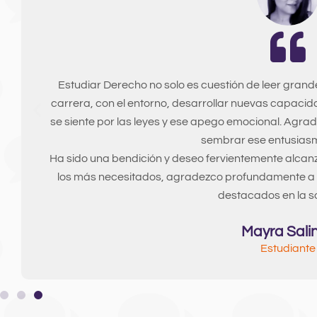
Mi experiencia ha sido muy grata, he podido expand
Derecho y cultura general, cuento con profeso
pedagogía y dispuestos a colaborarnos incluso f
estudiamos semipresencial el tiempo no es nuestro
podido aprender y tener nuevas experiencias. Ad
cual simplifica nuestra manera de lle
Rosa Cort
Estudiante