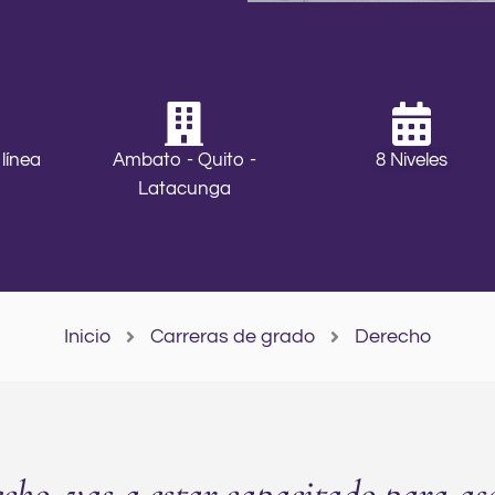
 línea
Ambato - Quito -
8 Niveles
Latacunga
Inicio
Carreras de grado
Derecho
cho, vas a estar capacitado para as