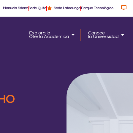
 - Manuela Sáenz
Sede Quito
Sede Latacunga
Parque Tecnológico
Explora la
Conoce
Oferta Académica
la Universidad
Oferta Académica
la Un
HO