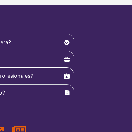
rera?
rofesionales?
so?