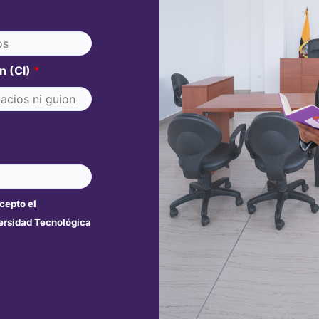
ón (CI)
*
acepto el
versidad Tecnológica