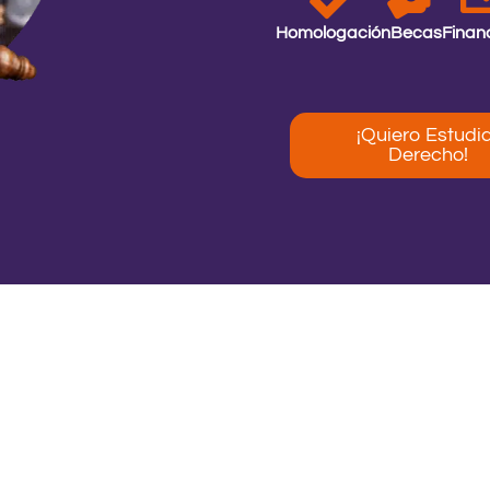
Homologación
Becas
Finan
¡Quiero Estudi
Derecho!