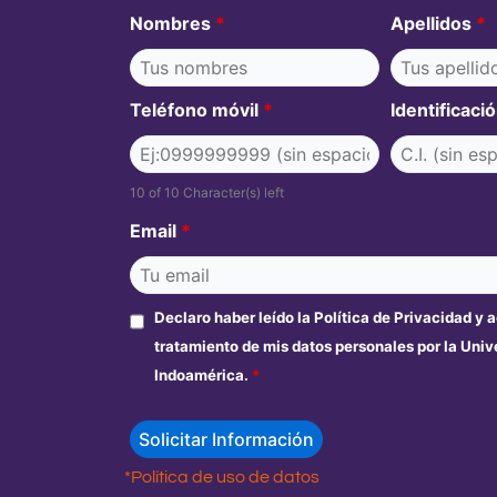
Nombres
*
Apellidos
*
Teléfono móvil
*
Identificaci
10 of 10 Character(s) left
Email
*
Declaro haber leído la Política de Privacidad y 
tratamiento de mis datos personales por la Uni
Indoamérica.
*
*Política de uso de datos